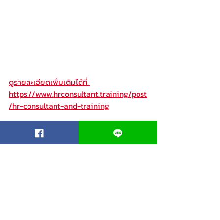
ดูรายละเอียดเพิ่มเติมได้ที่ 
https://www.hrconsultant.training/post
/hr-consultant-and-training
#HR
#HumanResource
#HRManagement
#HRStrategy
#บริหารคน
#HR
#HumanResource
#Consultant
#PeopleManagement
#Training
#ฝึกอบรม
#Organization
#ที่
ปรึกษา
 #
Consultant
#recruit
#Performance
#People
#KPI
#OKR
#กฎหมายแรงงาน
#กฎหมาย
#บริหารงาน