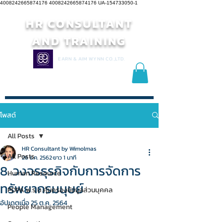
4008242665874176 4008242665874176
UA-154733050-1
HR CONSULTANT
AND TRAINING
EARN & AIM WYNN CO.,LTD.
โพสต์
All Posts
HR Consultant by Wimolmas
All Posts
26 ธ.ค. 2562
ยาว 1 นาที
8. วงจรธุรกิจกับการจัดการ
Human Resource
ทรัพยากรมนุษย์
PDPA พ.ร.บ.คุ้มครองข้อมูลส่วนบุคคล
อัปเดตเมื่อ
25 ต.ค. 2564
People Management