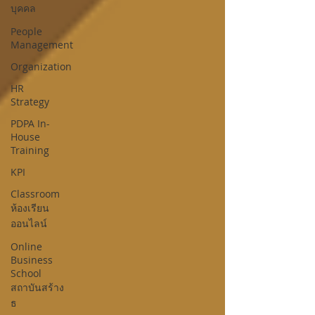
บุคคล
People
Management
Organization
HR
Strategy
PDPA In-
House
Training
KPI
Classroom
ห้องเรียน
ออนไลน์
Online
Business
School
สถาบันสร้าง
ธ