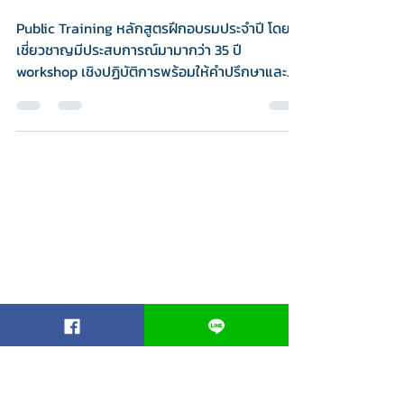
HR Consultant by Wimolmas
7 ธ.ค. 2567
ยาว 1 นาที
PUBLIC TRAINING
Public Training หลักสูตรฝึกอบรมประจำปี โดยผู้
เชี่ยวชาญมีประสบการณ์มามากว่า 35 ปี
workshop เชิงปฏิบัติการพร้อมให้คำปรึกษาและ
ตัวอย่างเอกสาร