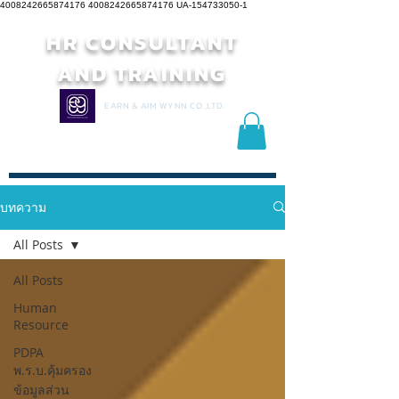
4008242665874176 4008242665874176
UA-154733050-1
HR CONSULTANT
AND TRAINING
EARN & AIM WYNN CO.,LTD.
บทความ
All Posts
All Posts
Human
Resource
PDPA
พ.ร.บ.คุ้มครอง
ข้อมูลส่วน