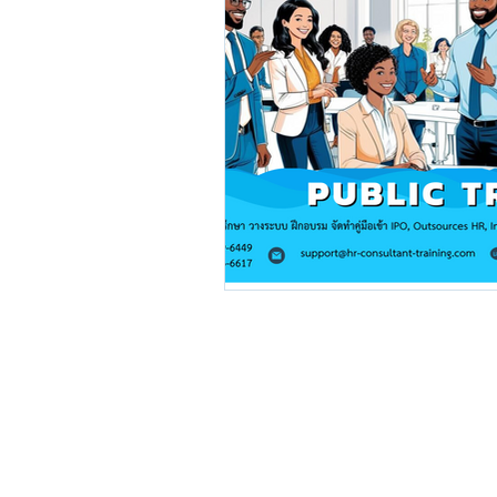
ความรู้ PDPA พ.ร.บ.คุ้มครองข้อมูลส่
@2018 by Ea