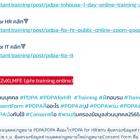
ltant.training/post/pdpa-inhouse-1-day-online-training
or HR คลิก🔻
ltant.training/post/pdpa-for-hr-public-online-zoom-goo
r IT คลิก🔻
tant.training/post/pdpa-for-it
e/ZvXLMFE
 (@hr.training.online)
่วนบุคคล 
#PDPA
#PDPAforHR
#Training
#ฝ
ึกอบรม 
#Trai
sentForm
#PDPAค
ืออะไร 
#PDPAสร
ุป 
#PDPAพรบ
#PDPA
PAบ
ังคับใช้ 
#Consentค
ือ 
#พรบค
ุ้มครองข้อมูลส่วนบุคคล2565
่วนบุคคล
กฎหมาย PDPA
PDPA คืออะไร
PDPA for HR
พรบ คุ้มครองข้อมูลส่
น
พ.ร.บ. คุ้มครองข้อมูลส่วนบุคคล
กฎหมายใหม่
กฎหมาย
Consent Form คือ