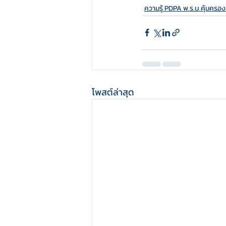
ความรู้ PDPA พ.ร.บ.คุ้มครองข
โพสต์ล่าสุด