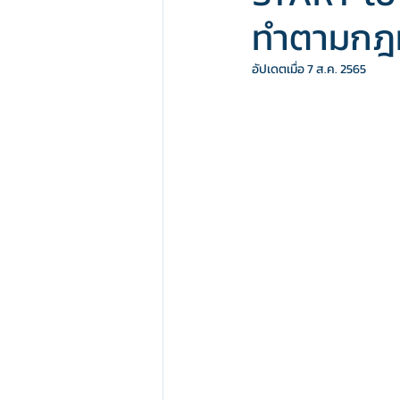
ทำตามกฎห
ความรู้ PDPA พ.ร.บ.คุ้มครองข้อมูลส่
อัปเดตเมื่อ
7 ส.ค. 2565