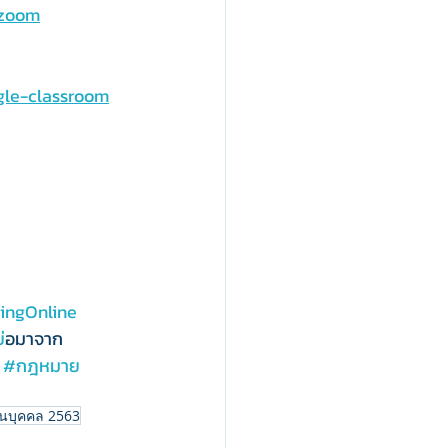
-zoom
gle-classroom
ningOnline
ย
่อมาจาก 
 
#กฎหมาย
วนบุคคล 2563