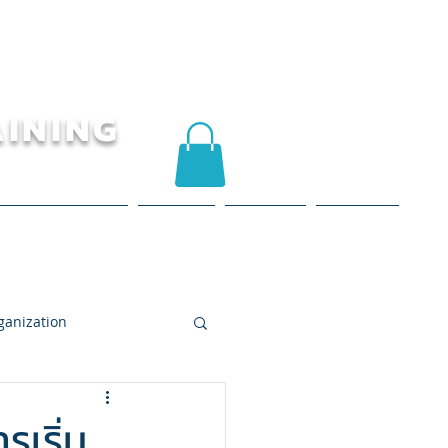
AINING
าน / ข้อมูลอ้างอิง
บทความ
ติดต่อเรา
หน้าถัดไป
ganization
iness School สถาบันสร้างธ
เริ่ม