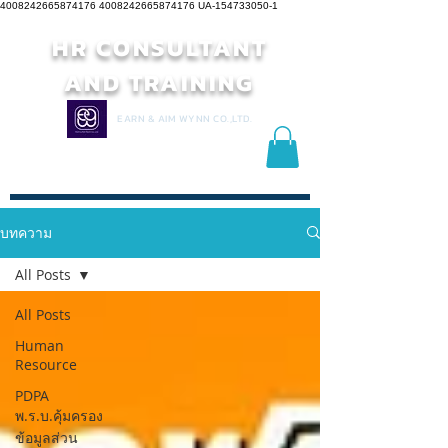
4008242665874176 4008242665874176
UA-154733050-1
HR CONSULTANT
AND TRAINING
EARN & AIM WYNN CO.,LTD.
บทความ
All Posts
All Posts
Human
Resource
PDPA
พ.ร.บ.คุ้มครอง
ข้อมูลส่วน